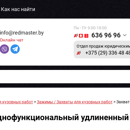
Как нас найти
Пн - Пт 9:00-18:00
info@redmaster.by
636 96 96
Онлайн чат
Отдел продаж юридическим
+375 (29) 336 48 4
я кузовных работ
>
Зажимы / Захваты для кузовных работ
> Захва
днофункциональный удлиненный (