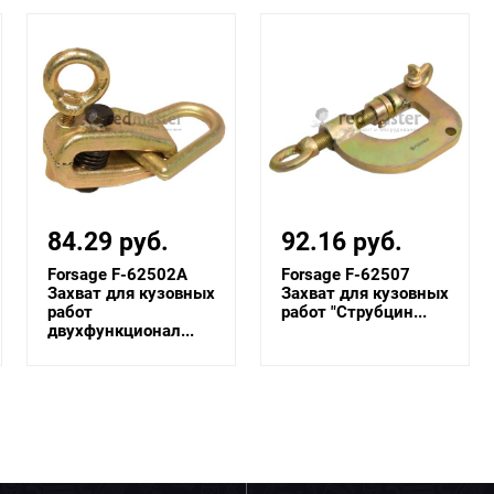
92.16 руб.
99.46 руб.
Forsage F-62507
Rock FORCE RF-
Захват для кузовных
62510
работ "Струбцин...
Захват для кузовных
работ Х-образный
сам...