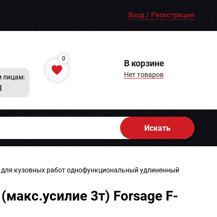
Вход / Регистрация
0
В корзине
Нет товаров
 лицам:
8
Искать
т для кузовных работ однофункциональный удлиненный
макс.усилие 3т) Forsage F-