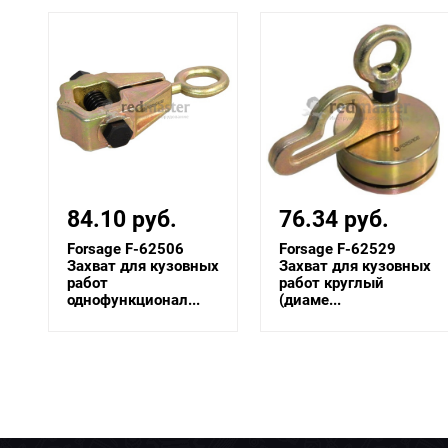
76.34 руб.
84.29 руб.
Forsage F-62529
Forsage F-62502A
х
Захват для кузовных
Захват для кузовных
работ круглый
работ
(диаме...
двухфункционал...