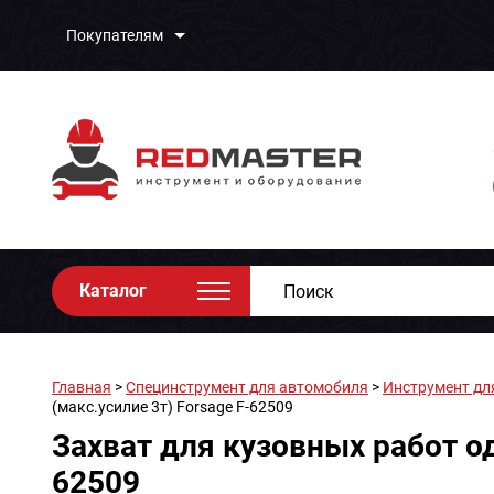
Покупателям
Каталог
Главная
>
Специнструмент для автомобиля
>
Инструмент дл
(макс.усилие 3т) Forsage F-62509
Захват для кузовных работ о
62509