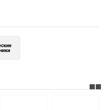
еские
ники