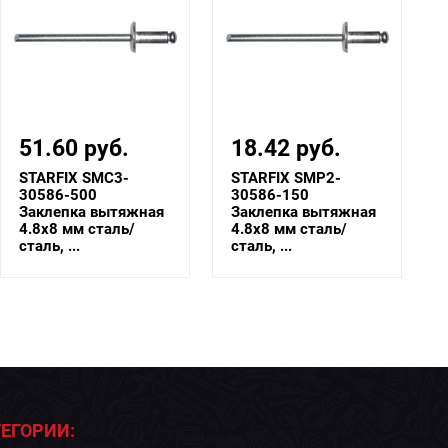
18.42 руб.
380.40 руб.
STARFIX SMP2-
STARFIX SM-42328-
30586-150
10000
Заклепка вытяжная
Заклепка вытяжная
4.8х8 мм сталь/
4.8х8 мм алюминий/
сталь, ...
стал...
ЕГОРИИ: