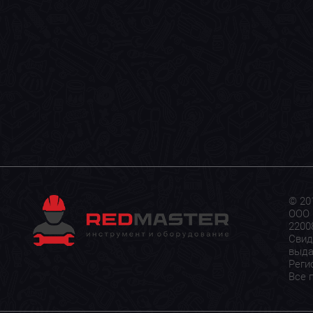
© 20
ООО 
22008
Свид
выда
Реги
Все 