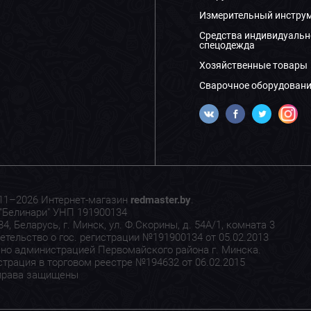
Измерительный инстру
Средства индивидуальн
спецодежда
Хозяйственные товары
Сварочное оборудовани
11–2026 Интернет-магазин
redmaster.by
.
"Белинари" УНП 191900134
4, Беларусь, г. Минск, ул. Ф.Скорины, д. 54А/1, комната 3
етельство о гос. регистрации №191900134 от 05.02.2013
но администрацией Первомайского района г. Минска.
страция в торговом реестре №194632 от 06.02.2015
права защищены