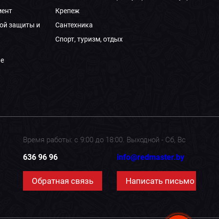
мент
Крепеж
ой защиты и
Сантехника
Спорт, туризм, отдых
е
Время работы: с 9:00 до 18:00. Выходной - Сб, Вс
636 96 96
info@redmaster.by
Обратная связь
Написать письмо