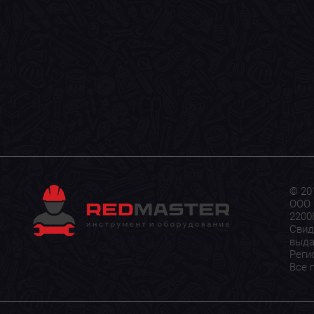
© 20
ООО 
22008
Свид
выда
Реги
Все 