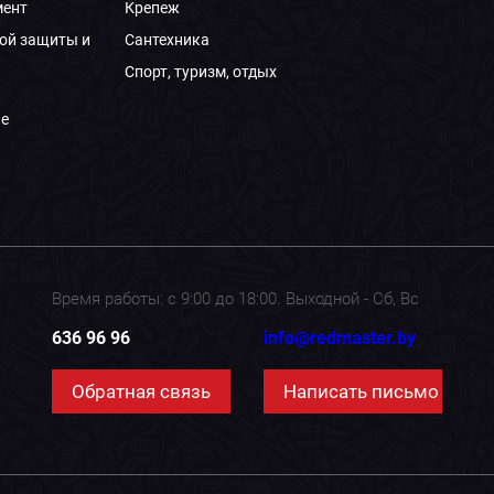
мент
Крепеж
ой защиты и
Сантехника
Спорт, туризм, отдых
е
Время работы: с 9:00 до 18:00. Выходной - Сб, Вс
636 96 96
info@redmaster.by
Обратная связь
Написать письмо