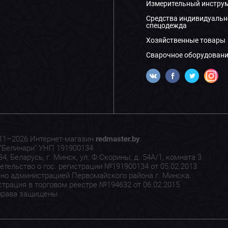
Измерительный инстру
Средства индивидуальн
спецодежда
Хозяйственные товары
Сварочное оборудовани
11–2026 Интернет-магазин
redmaster.by
.
"Белинари" УНП 191900134
4, Беларусь, г. Минск, ул. Ф.Скорины, д. 54А/1, комната 3
етельство о гос. регистрации №191900134 от 05.02.2013
но администрацией Первомайского района г. Минска.
страция в торговом реестре №194632 от 06.02.2015
права защищены