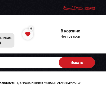
Вход / Регистрация
0
В корзине
Нет товаров
 лицам:
8
Искать
длинитель 1/4" качающийся 250мм Force 8042250W