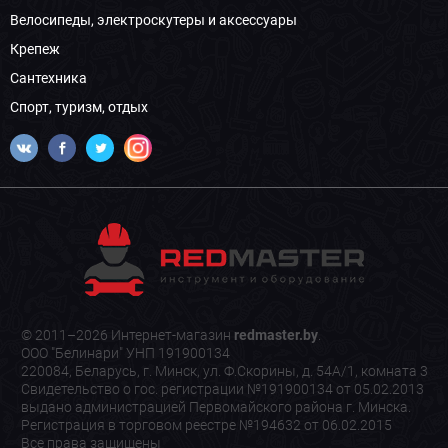
Велосипеды, электроскутеры и аксессуары
Крепеж
Сантехника
Спорт, туризм, отдых
© 2011–2026 Интернет-магазин
redmaster.by
.
ООО "Белинари" УНП 191900134
220084, Беларусь, г. Минск, ул. Ф.Скорины, д. 54А/1, комната 3
Свидетельство о гос. регистрации №191900134 от 05.02.2013
выдано администрацией Первомайского района г. Минска.
Регистрация в торговом реестре №194632 от 06.02.2015
Все права защищены