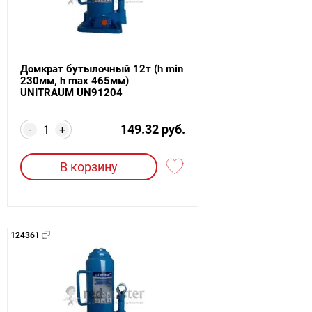
Домкрат бутылочный 12т (h min
230мм, h max 465мм)
UNITRAUM UN91204
149.32 руб.
-
+
В корзину
124361