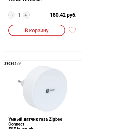
180.42 руб.
-
+
В корзину
290364
Умный датчик газа Zigbee
Connect
EKF is-ga-zb