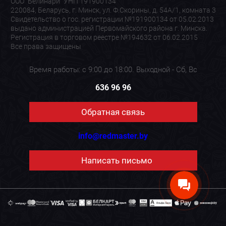
ООО "Белинари" УНП 191900134
220084, Беларусь, г. Минск, ул. Ф.Скорины, д. 54А/1, комната 3
Свидетельство о гос. регистрации №191900134 от 05.02.2013
выдано администрацией Первомайского района г. Минска.
Регистрация в торговом реестре №194632 от 06.02.2015
Все права защищены
Время работы: с 9:00 до 18:00. Выходной - Сб, Вс
636 96 96
Обратная связь
info@redmaster.by
Написать письмо