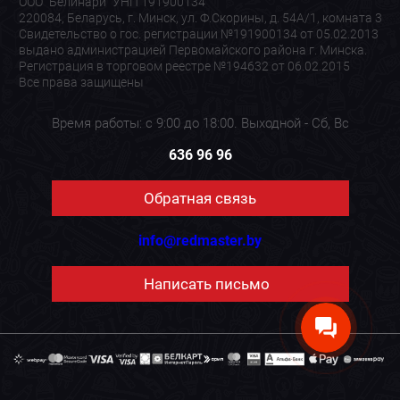
ООО "Белинари" УНП 191900134
220084, Беларусь, г. Минск, ул. Ф.Скорины, д. 54А/1, комната 3
Свидетельство о гос. регистрации №191900134 от 05.02.2013
выдано администрацией Первомайского района г. Минска.
Регистрация в торговом реестре №194632 от 06.02.2015
Все права защищены
Время работы: с 9:00 до 18:00. Выходной - Сб, Вс
636 96 96
Обратная связь
info@redmaster.by
Написать письмо