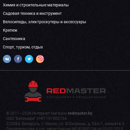
Химия и строительные материалы
Садовая техника и инструмент
Велосипеды, электроскутеры и аксессуары
Крепеж
Сантехника
Спорт, туризм, отдых
© 2011–2026 Интернет-магазин
redmaster.by
.
ООО "Белинари" УНП 191900134
220084, Беларусь, г. Минск, ул. Ф.Скорины, д. 54А/1, комната 3
Свидетельство о гос. регистрации №191900134 от 05.02.2013