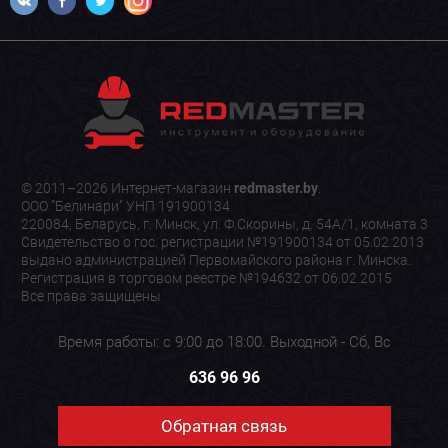
© 2011–2026 Интернет-магазин
redmaster.by
.
ООО "Белинари" УНП 191900134
220084, Беларусь, г. Минск, ул. Ф.Скорины, д. 54А/1, комната 3
Свидетельство о гос. регистрации №191900134 от 05.02.2013
выдано администрацией Первомайского района г. Минска.
Регистрация в торговом реестре №194632 от 06.02.2015
Все права защищены
Время работы: с 9:00 до 18:00. Выходной - Сб, Вс
636 96 96
Обратная связь