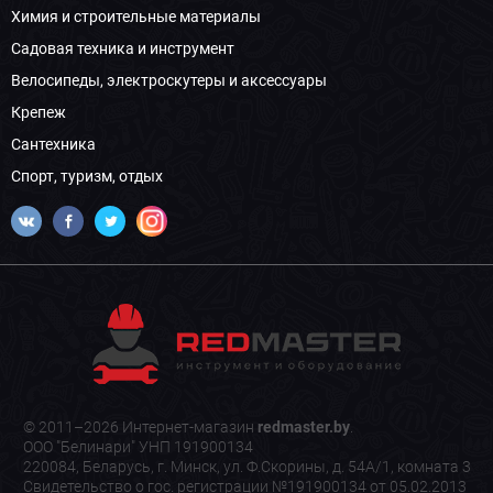
Химия и строительные материалы
Садовая техника и инструмент
Велосипеды, электроскутеры и аксессуары
Крепеж
Сантехника
Спорт, туризм, отдых
© 2011–2026 Интернет-магазин
redmaster.by
.
ООО "Белинари" УНП 191900134
220084, Беларусь, г. Минск, ул. Ф.Скорины, д. 54А/1, комната 3
Свидетельство о гос. регистрации №191900134 от 05.02.2013