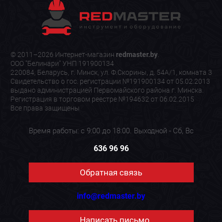
© 2011–2026 Интернет-магазин
redmaster.by
.
ООО "Белинари" УНП 191900134
220084, Беларусь, г. Минск, ул. Ф.Скорины, д. 54А/1, комната 3
Свидетельство о гос. регистрации №191900134 от 05.02.2013
выдано администрацией Первомайского района г. Минска.
Регистрация в торговом реестре №194632 от 06.02.2015
Все права защищены
Время работы: с 9:00 до 18:00. Выходной - Сб, Вс
636 96 96
Обратная связь
info@redmaster.by
Написать письмо