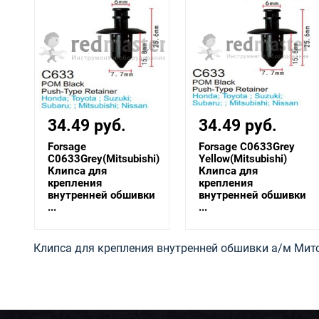
34.49 руб.
34.49 руб.
Forsage
Forsage C0633Grey
C0633Grey(Mitsubishi)
Yellow(Mitsubishi)
Клипса для
Клипса для
крепления
крепления
и
внутренней обшивки
внутренней обшивки
...
...
Клипса для крепления внутренней обшивки а/м Митсу