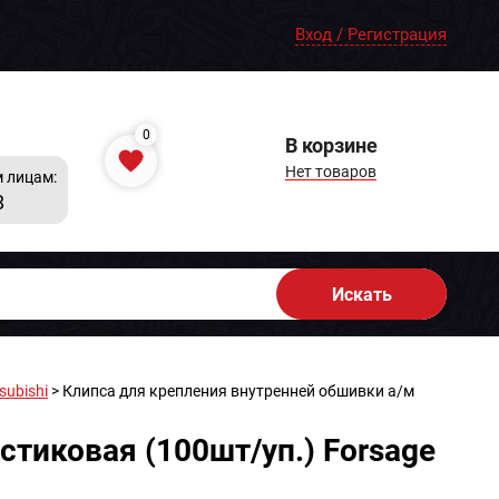
Вход / Регистрация
0
В корзине
Нет товаров
 лицам:
8
Искать
subishi
> Клипса для крепления внутренней обшивки а/м
тиковая (100шт/уп.) Forsage