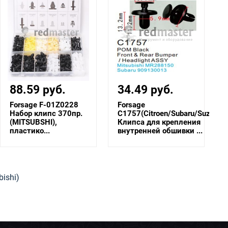
88.59 руб.
34.49 руб.
Forsage F-01Z0228
Forsage
Набор клипс 370пр.
C1757(Citroen/Subaru/Suzuki)
(MITSUBSHI),
Клипса для крепления
пластико...
внутренней обшивки ...
.
ishi)