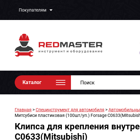
Покупателям
Каталог
Главная
>
Специнструмент для автомобиля
>
Автомобильный
Митсубиси пластиковая (100шт/уп.) Forsage C0633(Mitsubish
Клипса для крепления внутре
C0633(Mitsubishi)