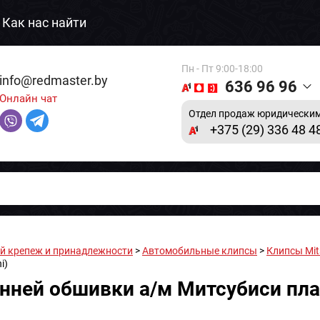
Как нас найти
Пн - Пт 9:00-18:00
info@redmaster.by
636 96 96
Онлайн чат
Отдел продаж юридическим
+375 (29) 336 48 4
 крепеж и принадлежности
>
Автомобильные клипсы
>
Клипсы Mit
i)
нней обшивки а/м Митсубиси плас