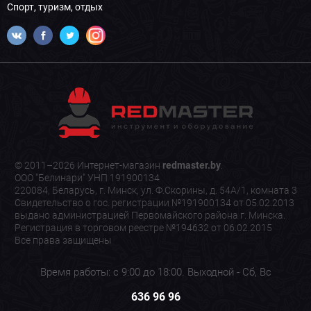
Спорт, туризм, отдых
© 2011–2026 Интернет-магазин
redmaster.by
.
ООО "Белинари" УНП 191900134
220084, Беларусь, г. Минск, ул. Ф.Скорины, д. 54А/1, комната 3
Свидетельство о гос. регистрации №191900134 от 05.02.2013
выдано администрацией Первомайского района г. Минска.
Регистрация в торговом реестре №194632 от 06.02.2015
Все права защищены
Время работы: с 9:00 до 18:00. Выходной - Сб, Вс
636 96 96