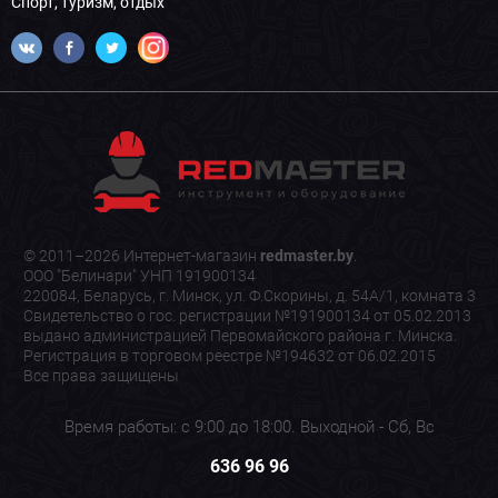
Спорт, туризм, отдых
© 2011–2026 Интернет-магазин
redmaster.by
.
ООО "Белинари" УНП 191900134
220084, Беларусь, г. Минск, ул. Ф.Скорины, д. 54А/1, комната 3
Свидетельство о гос. регистрации №191900134 от 05.02.2013
выдано администрацией Первомайского района г. Минска.
Регистрация в торговом реестре №194632 от 06.02.2015
Все права защищены
Время работы: с 9:00 до 18:00. Выходной - Сб, Вс
636 96 96