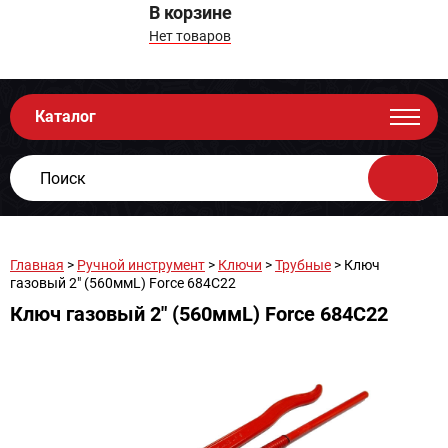
В корзине
Нет товаров
Каталог
Главная
>
Ручной инструмент
>
Ключи
>
Трубные
> Ключ
газовый 2" (560ммL) Force 684C22
Ключ газовый 2" (560ммL) Force 684C22