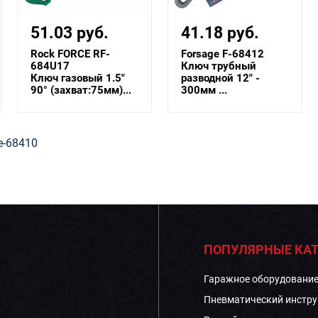
41.18 руб.
28.29 руб.
Forsage F-68412
Forsage F-68408
Ключ трубный
Ключ трубный
разводной 12" -
разводной 8" -
300мм ...
200мм ...
e-68410
ПОПУЛЯРНЫЕ КАТ
Гаражное оборудовани
Пневматический инстру