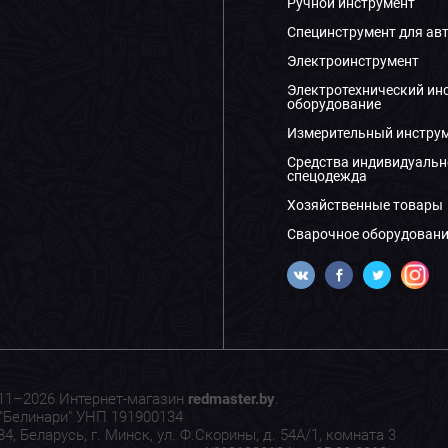
Ручной инструмент
Специнструмент для ав
Электроинструмент
Электротехнический ин
оборудование
Измерительный инстру
Средства индивидуальн
спецодежда
Хозяйственные товары
Сварочное оборудовани
11–2026 Интернет-магазин
redmaster.by
.
"Белинари" УНП 191900134
4, Беларусь, г. Минск, ул. Ф.Скорины, д. 54А/1, комната 3