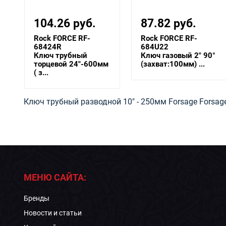
87.82 руб.
51.03 руб.
Rock FORCE RF-
Rock FORCE RF-
684U22
684U17
Ключ газовый 2" 90°
Ключ газовый 1.5"
м
(захват:100мм) ...
90° (захват:75мм)...
Ключ трубный разводной 10" - 250мм Forsage Forsag
МЕНЮ САЙТА:
Бренды
Новости и статьи