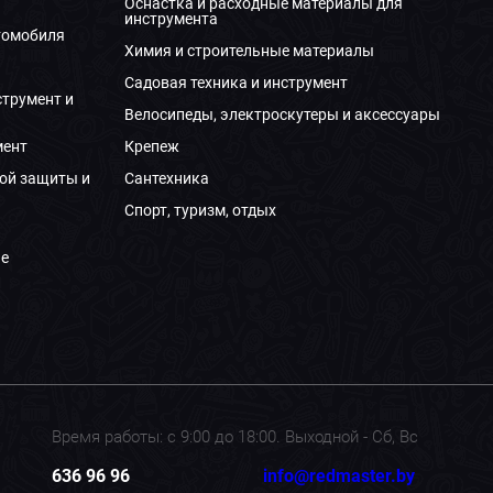
Оснастка и расходные материалы для
инструмента
томобиля
Химия и строительные материалы
Садовая техника и инструмент
струмент и
Велосипеды, электроскутеры и аксессуары
мент
Крепеж
ой защиты и
Сантехника
Спорт, туризм, отдых
е
Время работы: с 9:00 до 18:00. Выходной - Сб, Вс
636 96 96
info@redmaster.by