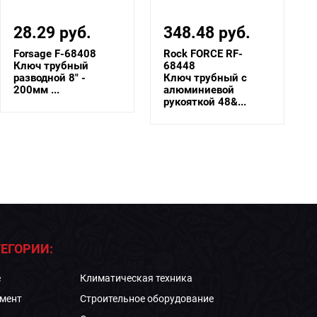
348.48 руб.
38.40 руб.
Rock FORCE RF-
Rock FORCE RF-
68448
68412
Ключ трубный с
Ключ трубный с
алюминиевой
алюминиевой
рукояткой 48&...
рукояткой 12&...
ЕГОРИИ:
е
Климатическая техника
мент
Строительное оборудование