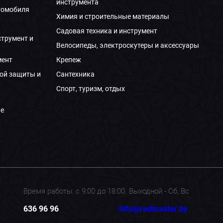
инструмента
томобиля
Химия и строительные материалы
Садовая техника и инструмент
струмент и
Велосипеды, электроскутеры и аксессуары
мент
Крепеж
ой защиты и
Сантехника
Спорт, туризм, отдых
е
Время работы: с 9:00 до 18:00. Выходной - Сб, Вс
636 96 96
info@redmaster.by