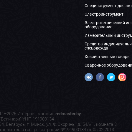
Специнструмент для ав
Электроинструмент
Электротехнический ин
оборудование
Измерительный инстру
Средства индивидуальн
спецодежда
Хозяйственные товары
Сварочное оборудовани
11–2026 Интернет-магазин
redmaster.by
.
"Белинари" УНП 191900134
4, Беларусь, г. Минск, ул. Ф.Скорины, д. 54А/1, комната 3
етельство о гос. регистрации №191900134 от 05.02.2013