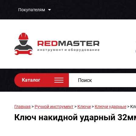
Покупателям
Каталог
Главная
>
Ручной инструмент
>
Ключи
>
Ключи ударные
> Кл
Ключ накидной ударный 32мм