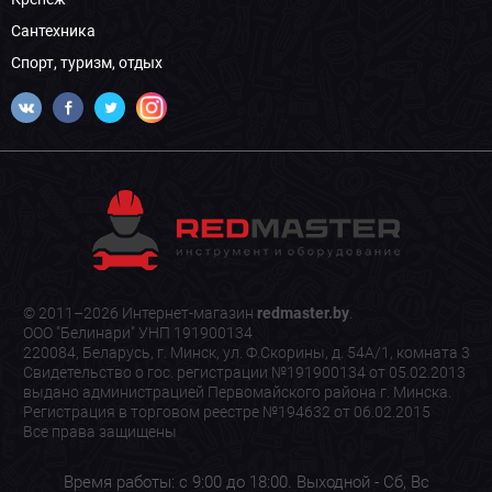
Сантехника
Спорт, туризм, отдых
© 2011–2026 Интернет-магазин
redmaster.by
.
ООО "Белинари" УНП 191900134
220084, Беларусь, г. Минск, ул. Ф.Скорины, д. 54А/1, комната 3
Свидетельство о гос. регистрации №191900134 от 05.02.2013
выдано администрацией Первомайского района г. Минска.
Регистрация в торговом реестре №194632 от 06.02.2015
Все права защищены
Время работы: с 9:00 до 18:00. Выходной - Сб, Вс