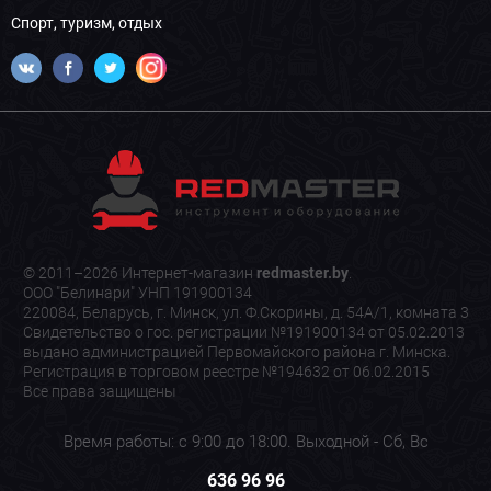
Спорт, туризм, отдых
© 2011–2026 Интернет-магазин
redmaster.by
.
ООО "Белинари" УНП 191900134
220084, Беларусь, г. Минск, ул. Ф.Скорины, д. 54А/1, комната 3
Свидетельство о гос. регистрации №191900134 от 05.02.2013
выдано администрацией Первомайского района г. Минска.
Регистрация в торговом реестре №194632 от 06.02.2015
Все права защищены
Время работы: с 9:00 до 18:00. Выходной - Сб, Вс
636 96 96