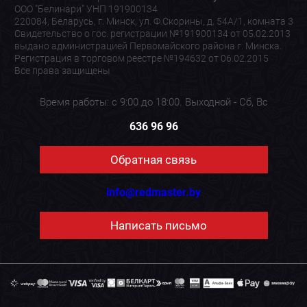
ООО "Белинари" УНП 191900134
220084, Беларусь, г. Минск, ул. Ф.Скорины, д. 54А/1, комната 3
Свидетельство о гос. регистрации №191900134 от 05.02.2013
выдано администрацией Первомайского района г. Минска.
Регистрация в торговом реестре №194632 от 06.02.2015
Все права защищены
Время работы: с 9:00 до 18:00. Выходной - Сб, Вс
636 96 96
Обратная связь
info@redmaster.by
Написать письмо