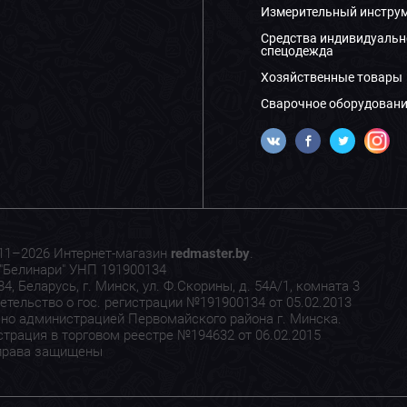
Измерительный инстру
Средства индивидуальн
спецодежда
Хозяйственные товары
Сварочное оборудовани
11–2026 Интернет-магазин
redmaster.by
.
"Белинари" УНП 191900134
4, Беларусь, г. Минск, ул. Ф.Скорины, д. 54А/1, комната 3
етельство о гос. регистрации №191900134 от 05.02.2013
но администрацией Первомайского района г. Минска.
страция в торговом реестре №194632 от 06.02.2015
права защищены