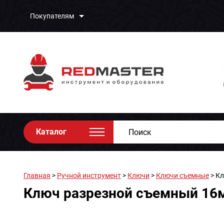
Покупателям
Каталог
Главная
>
Ручной инструмент
>
Ключи
>
Ключи съемные
> К
Ключ разрезной съемный 16