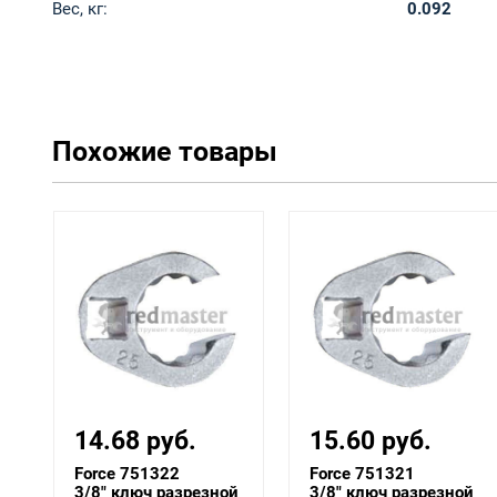
Вес, кг:
0.092
Похожие товары
15.60 руб.
12.56 руб.
Force 751321
Force 751319
й
3/8" ключ разрезной
3/8" ключ разрезной