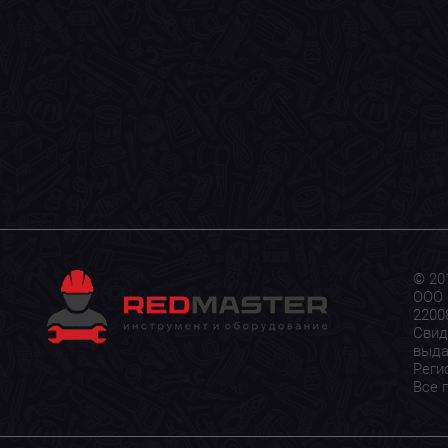
© 20
ООО 
22008
Свид
выда
Реги
Все 