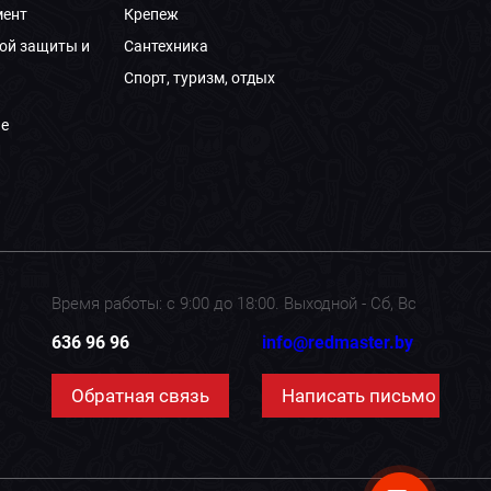
мент
Крепеж
ой защиты и
Сантехника
Спорт, туризм, отдых
е
Время работы: с 9:00 до 18:00. Выходной - Сб, Вс
636 96 96
info@redmaster.by
Обратная связь
Написать письмо