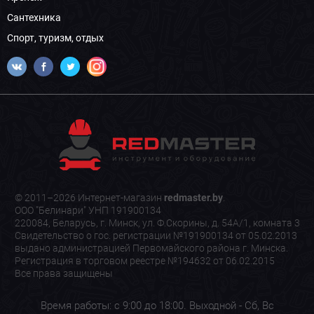
Сантехника
Спорт, туризм, отдых
© 2011–2026 Интернет-магазин
redmaster.by
.
ООО "Белинари" УНП 191900134
220084, Беларусь, г. Минск, ул. Ф.Скорины, д. 54А/1, комната 3
Свидетельство о гос. регистрации №191900134 от 05.02.2013
выдано администрацией Первомайского района г. Минска.
Регистрация в торговом реестре №194632 от 06.02.2015
Все права защищены
Время работы: с 9:00 до 18:00. Выходной - Сб, Вс