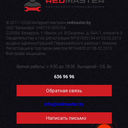
© 2011–2026 Интернет-магазин
redmaster.by
.
ООО "Белинари" УНП 191900134
220084, Беларусь, г. Минск, ул. Ф.Скорины, д. 54А/1, комната 3
Свидетельство о гос. регистрации №191900134 от 05.02.2013
выдано администрацией Первомайского района г. Минска.
Регистрация в торговом реестре №194632 от 06.02.2015
Все права защищены
Время работы: с 9:00 до 18:00. Выходной - Сб, Вс
636 96 96
Обратная связь
info@redmaster.by
Написать письмо