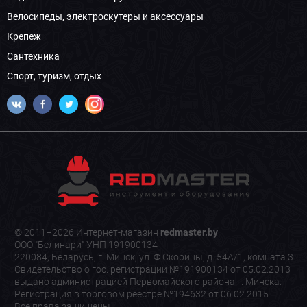
Велосипеды, электроскутеры и аксессуары
Крепеж
Сантехника
Спорт, туризм, отдых
© 2011–2026 Интернет-магазин
redmaster.by
.
ООО "Белинари" УНП 191900134
220084, Беларусь, г. Минск, ул. Ф.Скорины, д. 54А/1, комната 3
Свидетельство о гос. регистрации №191900134 от 05.02.2013
выдано администрацией Первомайского района г. Минска.
Регистрация в торговом реестре №194632 от 06.02.2015
Все права защищены