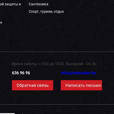
ой защиты и
Сантехника
Спорт, туризм, отдых
е
Время работы: с 9:00 до 18:00. Выходной - Сб, Вс
636 96 96
info@redmaster.by
Обратная связь
Написать письмо