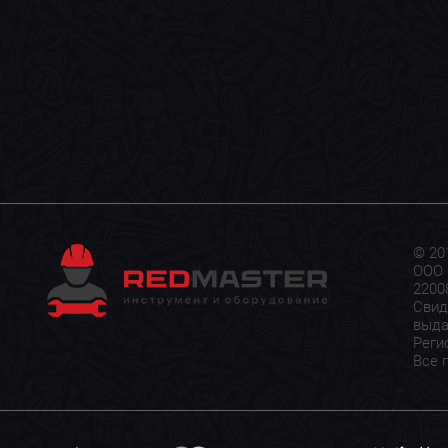
© 20
ООО 
22008
Свид
выда
Реги
Все 