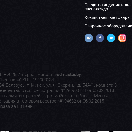
Средства индивидуальн
спецодежда
Хозяйственные товары
Сварочное оборудовани
11–2026 Интернет-магазин
redmaster.by
.
"Белинари" УНП 191900134
4, Беларусь, г. Минск, ул. Ф.Скорины, д. 54А/1, комната 3
етельство о гос. регистрации №191900134 от 05.02.2013
но администрацией Первомайского района г. Минска.
страция в торговом реестре №194632 от 06.02.2015
права защищены