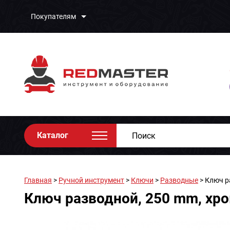
Покупателям
Каталог
Главная
>
Ручной инструмент
>
Ключи
>
Разводные
> Ключ р
Ключ разводной, 250 mm, хр