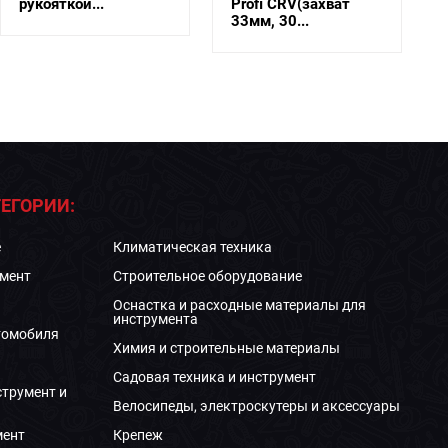
рукояткой...
Profi CRV(захват
33мм, 30...
ЕГОРИИ:
е
Климатическая техника
мент
Строительное оборудование
Оснастка и расходные материалы для
инструмента
томобиля
Химия и строительные материалы
Садовая техника и инструмент
струмент и
Велосипеды, электроскутеры и аксессуары
мент
Крепеж