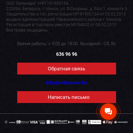
ООО "Белинари" УНП 191900134
220084, Беларусь, г. Минск, ул. Ф.Скорины, д. 54А/1, комната 3
Свидетельство о гос. регистрации №191900134 от 05.02.2013
выдано администрацией Первомайского района г. Минска.
Регистрация в торговом реестре №194632 от 06.02.2015
Все права защищены
Время работы: с 9:00 до 18:00. Выходной - Сб, Вс
636 96 96
Обратная связь
info@redmaster.by
Написать письмо