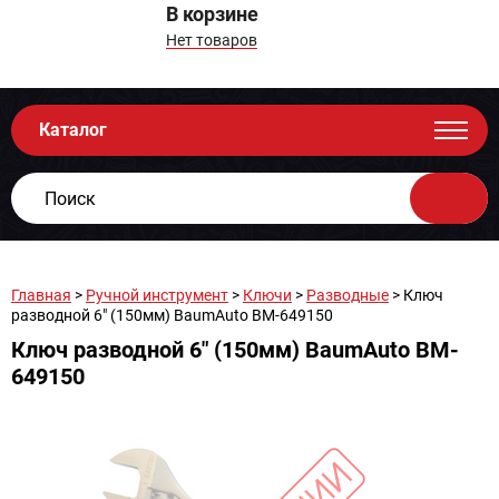
В корзине
Нет товаров
Каталог
Главная
>
Ручной инструмент
>
Ключи
>
Разводные
> Ключ
разводной 6" (150мм) BaumAuto BM-649150
Ключ разводной 6" (150мм) BaumAuto BM-
649150