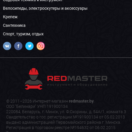
Велосипеды, электроскутеры и аксессуары
Крепеж
Сантехника
Спорт, туризм, отдых
© 2011–2026 Интернет-магазин
redmaster.by
.
ООО "Белинари" УНП 191900134
220084, Беларусь, г. Минск, ул. Ф.Скорины, д. 54А/1, комната 3
Свидетельство о гос. регистрации №191900134 от 05.02.2013
выдано администрацией Первомайского района г. Минска.
Регистрация в торговом реестре №194632 от 06.02.2015