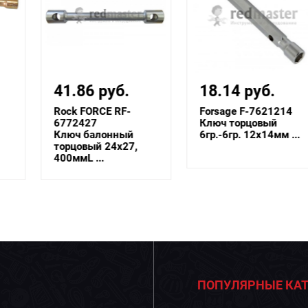
41.86 руб.
18.14 руб.
Rock FORCE RF-
Forsage F-7621214
6772427
Ключ торцовый
Ключ балонный
6гр.-6гр. 12х14мм ...
торцовый 24x27,
400ммL ...
ПОПУЛЯРНЫЕ КАТ