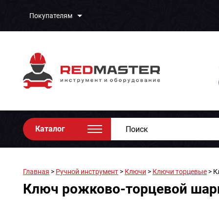
Покупателям
Каталог
Главная
>
Ручной инструмент
>
Ключи
>
Ключи торцевые
> К
Ключ рожково-торцевой шарн