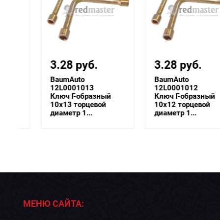
3.28 руб.
3.28 руб.
BaumAuto
BaumAuto
12L0001013
12L0001012
Ключ Г-образный
Ключ Г-образный
10х13 торцевой
10х12 торцевой
диаметр 1...
диаметр 1...
МЕНЮ САЙТА: