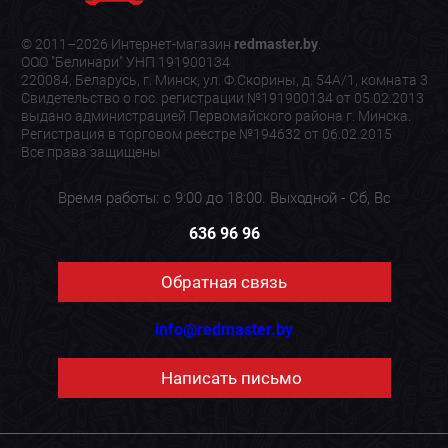
© 2011–2026 Интернет-магазин
redmaster.by
.
ООО "Белинари" УНП 191900134
220084, Беларусь, г. Минск, ул. Ф.Скорины, д. 54А/1, комната 3
Свидетельство о гос. регистрации №191900134 от 05.02.2013
выдано администрацией Первомайского района г. Минска.
Регистрация в торговом реестре №194632 от 06.02.2015
Все права защищены
Время работы: с 9:00 до 18:00. Выходной - Сб, Вс
636 96 96
Обратная связь
info@redmaster.by
Написать письмо