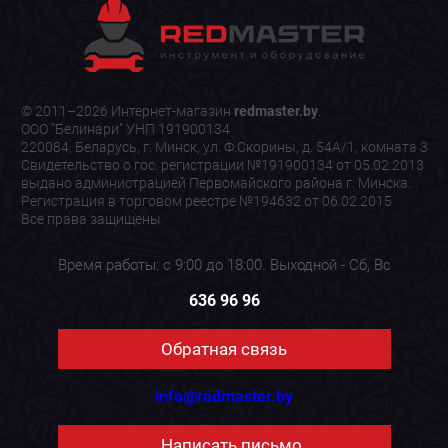
© 2011–2026 Интернет-магазин
redmaster.by
.
ООО "Белинари" УНП 191900134
220084, Беларусь, г. Минск, ул. Ф.Скорины, д. 54А/1, комната 3
Свидетельство о гос. регистрации №191900134 от 05.02.2013
выдано администрацией Первомайского района г. Минска.
Регистрация в торговом реестре №194632 от 06.02.2015
Все права защищены
Время работы: с 9:00 до 18:00. Выходной - Сб, Вс
636 96 96
Обратная связь
info@redmaster.by
Написать письмо