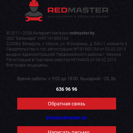
© 2011–2026 Интернет-магазин
redmaster.by
.
ООО "Белинари" УНП 191900134
220084, Беларусь, г. Минск, ул. Ф.Скорины, д. 54А/1, комната 3
Свидетельство о гос. регистрации №191900134 от 05.02.2013
выдано администрацией Первомайского района г. Минска.
Регистрация в торговом реестре №194632 от 06.02.2015
Все права защищены
Время работы: с 9:00 до 18:00. Выходной - Сб, Вс
636 96 96
Обратная связь
info@redmaster.by
Написать письмо