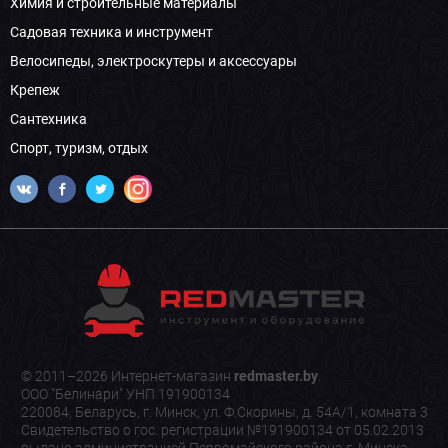
Химия и строительные материалы
Садовая техника и инструмент
Велосипеды, электроскутеры и аксессуары
Крепеж
Сантехника
Спорт, туризм, отдых
© 2011–2026 Интернет-магазин
redmaster.by
.
ООО "Белинари" УНП 191900134
220084, Беларусь, г. Минск, ул. Ф.Скорины, д. 54А/1, комната 3
Свидетельство о гос. регистрации №191900134 от 05.02.2013