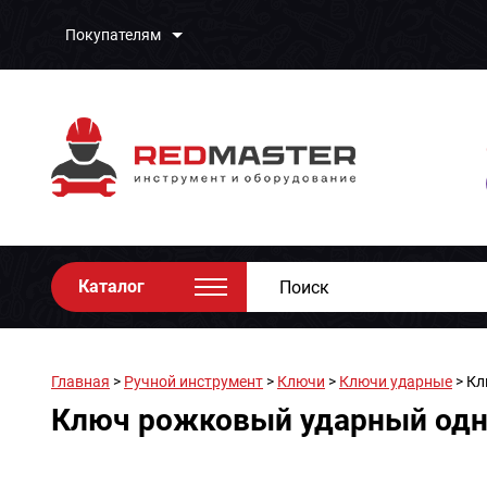
Покупателям
Каталог
Главная
>
Ручной инструмент
>
Ключи
>
Ключи ударные
> Кл
Ключ рожковый ударный одн