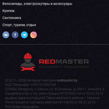
Велосипеды, электроскутеры и аксессуары
Крепеж
Сантехника
Спорт, туризм, отдых
© 2011–2026 Интернет-магазин
redmaster.by
.
ООО "Белинари" УНП 191900134
220084, Беларусь, г. Минск, ул. Ф.Скорины, д. 54А/1, комната 3
Свидетельство о гос. регистрации №191900134 от 05.02.2013
выдано администрацией Первомайского района г. Минска.
Регистрация в торговом реестре №194632 от 06.02.2015
Все права защищены