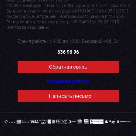
ООО "Белинари" УНП 191900134
220084, Беларусь, г. Минск, ул. Ф.Скорины, д. 54А/1, комната 3
Свидетельство о гос. регистрации №191900134 от 05.02.2013
выдано администрацией Первомайского района г. Минска.
Регистрация в торговом реестре №194632 от 06.02.2015
Все права защищены
Время работы: с 9:00 до 18:00. Выходной - Сб, Вс
636 96 96
Обратная связь
info@redmaster.by
Написать письмо