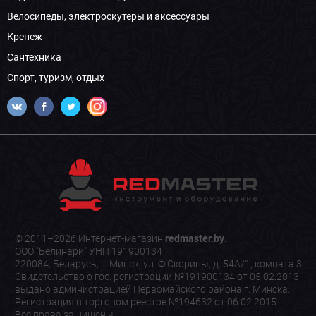
Велосипеды, электроскутеры и аксессуары
Крепеж
Сантехника
Спорт, туризм, отдых
© 2011–2026 Интернет-магазин
redmaster.by
.
ООО "Белинари" УНП 191900134
220084, Беларусь, г. Минск, ул. Ф.Скорины, д. 54А/1, комната 3
Свидетельство о гос. регистрации №191900134 от 05.02.2013
выдано администрацией Первомайского района г. Минска.
Регистрация в торговом реестре №194632 от 06.02.2015
Все права защищены