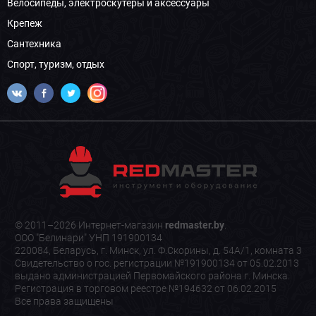
Велосипеды, электроскутеры и аксессуары
Крепеж
Сантехника
Спорт, туризм, отдых
© 2011–2026 Интернет-магазин
redmaster.by
.
ООО "Белинари" УНП 191900134
220084, Беларусь, г. Минск, ул. Ф.Скорины, д. 54А/1, комната 3
Свидетельство о гос. регистрации №191900134 от 05.02.2013
выдано администрацией Первомайского района г. Минска.
Регистрация в торговом реестре №194632 от 06.02.2015
Все права защищены