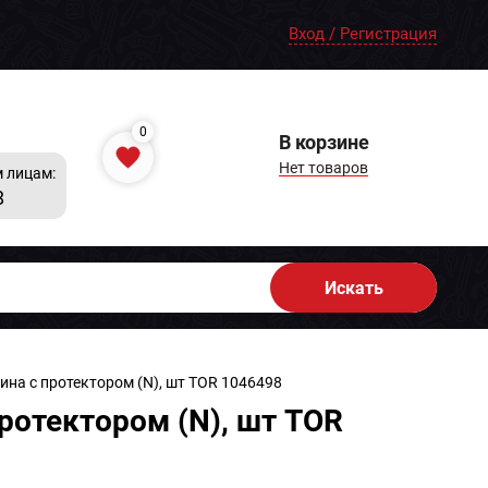
Вход / Регистрация
0
В корзине
Нет товаров
 лицам:
8
Искать
ина с протектором (N), шт TOR 1046498
ротектором (N), шт TOR