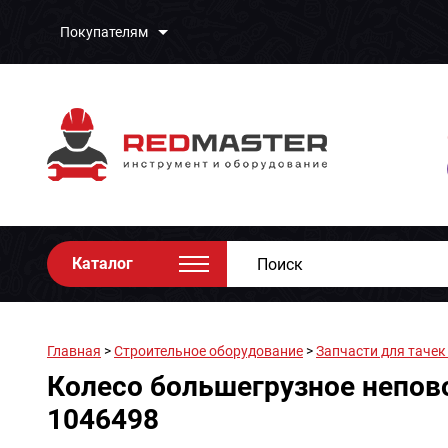
Покупателям
Каталог
Главная
>
Строительное оборудование
>
Запчасти для тачек
Колесо большегрузное непово
1046498