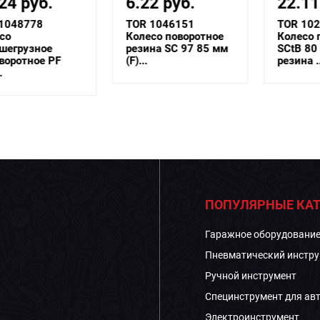
6.22 руб.
22.11 руб.
TOR 1046151
TOR 1027181
Колесо поворотное
Колесо поворотное
резина SC 97 85 мм
SCtB 80 200 мм
(F)...
резина ...
ПОПУЛЯРНЫЕ КАТ
Гаражное оборудовани
Пневматический инстру
Ручной инструмент
Специнструмент для ав
Электроинструмент