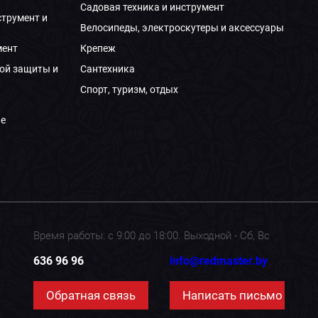
Садовая техника и инструмент
струмент и
Велосипеды, электроскутеры и аксессуары
мент
Крепеж
ой защиты и
Сантехника
Спорт, туризм, отдых
е
Время работы: с 9:00 до 18:00. Выходной - Сб, Вс
636 96 96
info@redmaster.by
Обратная связь
Написать письмо