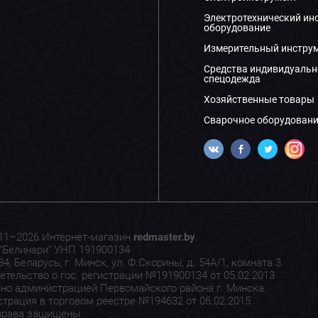
Электротехнический ин
оборудование
Измерительный инстру
Средства индивидуальн
спецодежда
Хозяйственные товары
Сварочное оборудовани
11–2026 Интернет-магазин
redmaster.by
.
"Белинари" УНП 191900134
4, Беларусь, г. Минск, ул. Ф.Скорины, д. 54А/1, комната 3
етельство о гос. регистрации №191900134 от 05.02.2013
но администрацией Первомайского района г. Минска.
страция в торговом реестре №194632 от 06.02.2015
права защищены