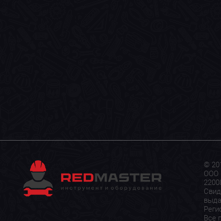
© 20
ООО 
22008
Свид
выда
Реги
Все 