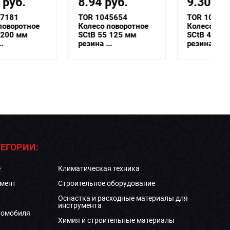
8.94 руб.
9.30 руб.
TOR 1045654
TOR 1047926
Колесо поворотное
Колесо поворотное
SCtB 55 125 мм
SCtB 42 100 мм
резина ...
резина ...
ЕГОРИИ:
е
Климатическая техника
мент
Строительное оборудование
Оснастка и расходные материалы для
инструмента
томобиля
Химия и строительные материалы