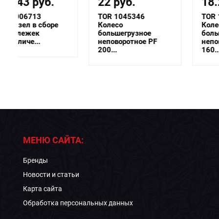
22 руб.
18.24 руб.
TOR 1045346
TOR 1048778
Колесо
Колесо
большегрузное
большегрузное
неповоротное PF
неповоротное PF
200...
160...
МЕНЮ САЙТА:
Бренды
Новости и статьи
Карта сайта
Обработка персональных данных