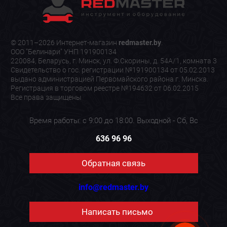
© 2011–2026 Интернет-магазин
redmaster.by
.
ООО "Белинари" УНП 191900134
220084, Беларусь, г. Минск, ул. Ф.Скорины, д. 54А/1, комната 3
Свидетельство о гос. регистрации №191900134 от 05.02.2013
выдано администрацией Первомайского района г. Минска.
Регистрация в торговом реестре №194632 от 06.02.2015
Все права защищены
Время работы: с 9:00 до 18:00. Выходной - Сб, Вс
636 96 96
Обратная связь
info@redmaster.by
Написать письмо