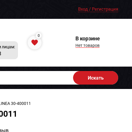
Вход / Регистрация
0
В корзине
Нет товаров
 лицам:
8
Искать
 LINEA 30-400011
00011
зыв