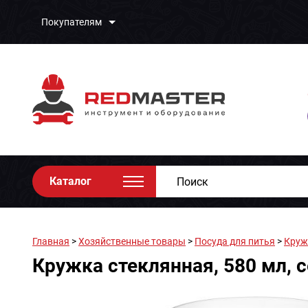
Покупателям
Каталог
Главная
>
Хозяйственные товары
>
Посуда для питья
>
Круж
Кружка стеклянная, 580 мл, с