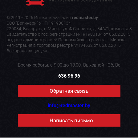
© 2011–2026 Интернет-магазин
redmaster.by
.
ООО "Белинари" УНП 191900134
220084, Беларусь, г. Минск, ул. Ф.Скорины, д. 54А/1, комната 3
Свидетельство о гос. регистрации №191900134 от 05.02.2013
выдано администрацией Первомайского района г. Минска.
Регистрация в торговом реестре №194632 от 06.02.2015
Все права защищены
Время работы: с 9:00 до 18:00. Выходной - Сб, Вс
636 96 96
Обратная связь
info@redmaster.by
Написать письмо