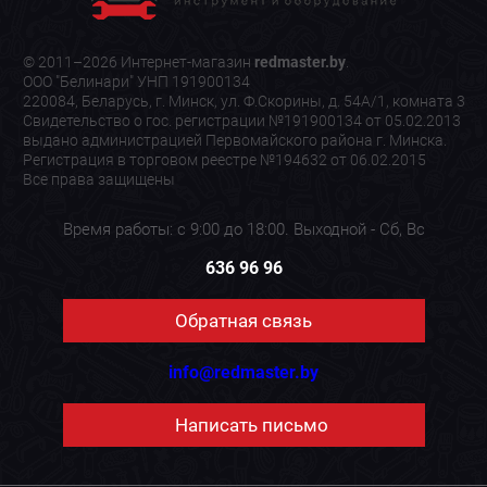
© 2011–2026 Интернет-магазин
redmaster.by
.
ООО "Белинари" УНП 191900134
220084, Беларусь, г. Минск, ул. Ф.Скорины, д. 54А/1, комната 3
Свидетельство о гос. регистрации №191900134 от 05.02.2013
выдано администрацией Первомайского района г. Минска.
Регистрация в торговом реестре №194632 от 06.02.2015
Все права защищены
Время работы: с 9:00 до 18:00. Выходной - Сб, Вс
636 96 96
Обратная связь
info@redmaster.by
Написать письмо