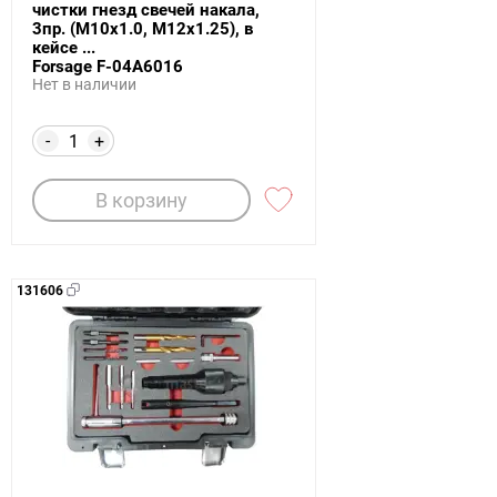
чистки гнезд свечей накала,
3пр. (М10х1.0, М12х1.25), в
кейсе ...
Forsage F-04A6016
Нет в наличии
-
+
В корзину
131606