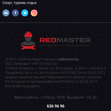
Спорт, туризм, отдых
© 2011–2026 Интернет-магазин
redmaster.by
.
ООО "Белинари" УНП 191900134
220084, Беларусь, г. Минск, ул. Ф.Скорины, д. 54А/1, комната 3
Свидетельство о гос. регистрации №191900134 от 05.02.2013
выдано администрацией Первомайского района г. Минска.
Регистрация в торговом реестре №194632 от 06.02.2015
Все права защищены
Время работы: с 9:00 до 18:00. Выходной - Сб, Вс
636 96 96