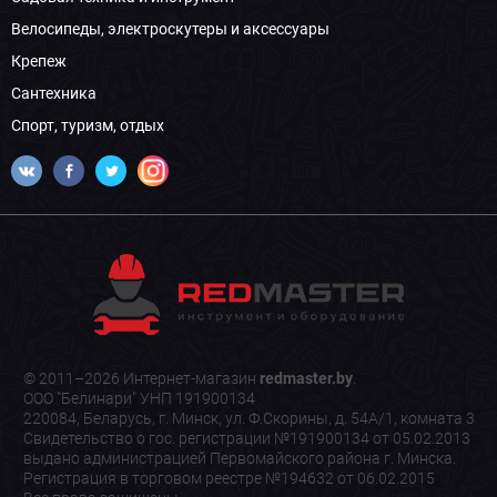
Велосипеды, электроскутеры и аксессуары
Крепеж
Сантехника
Спорт, туризм, отдых
© 2011–2026 Интернет-магазин
redmaster.by
.
ООО "Белинари" УНП 191900134
220084, Беларусь, г. Минск, ул. Ф.Скорины, д. 54А/1, комната 3
Свидетельство о гос. регистрации №191900134 от 05.02.2013
выдано администрацией Первомайского района г. Минска.
Регистрация в торговом реестре №194632 от 06.02.2015