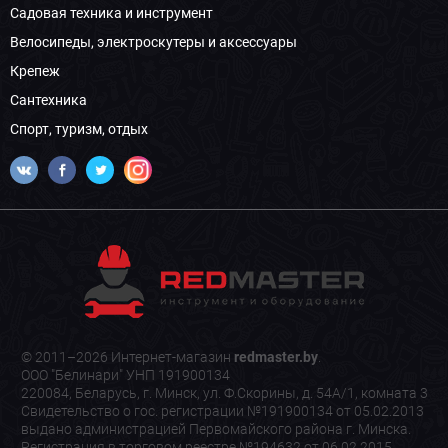
Садовая техника и инструмент
Велосипеды, электроскутеры и аксессуары
Крепеж
Сантехника
Спорт, туризм, отдых
© 2011–2026 Интернет-магазин
redmaster.by
.
ООО "Белинари" УНП 191900134
220084, Беларусь, г. Минск, ул. Ф.Скорины, д. 54А/1, комната 3
Свидетельство о гос. регистрации №191900134 от 05.02.2013
выдано администрацией Первомайского района г. Минска.
Регистрация в торговом реестре №194632 от 06.02.2015