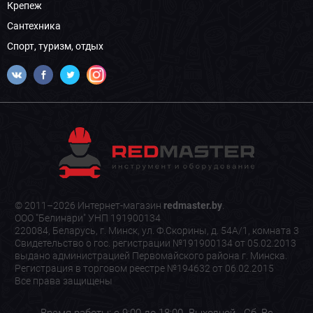
Крепеж
Сантехника
Спорт, туризм, отдых
© 2011–2026 Интернет-магазин
redmaster.by
.
ООО "Белинари" УНП 191900134
220084, Беларусь, г. Минск, ул. Ф.Скорины, д. 54А/1, комната 3
Свидетельство о гос. регистрации №191900134 от 05.02.2013
выдано администрацией Первомайского района г. Минска.
Регистрация в торговом реестре №194632 от 06.02.2015
Все права защищены