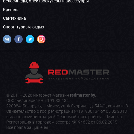
Велосипеды, электроскутеры и аксессуары
Крепеж
Сантехника
Спорт, туризм, отдых
© 2011–2026 Интернет-магазин
redmaster.by
.
ООО "Белинари" УНП 191900134
220084, Беларусь, г. Минск, ул. Ф.Скорины, д. 54А/1, комната 3
Свидетельство о гос. регистрации №191900134 от 05.02.2013
выдано администрацией Первомайского района г. Минска.
Регистрация в торговом реестре №194632 от 06.02.2015
Все права защищены