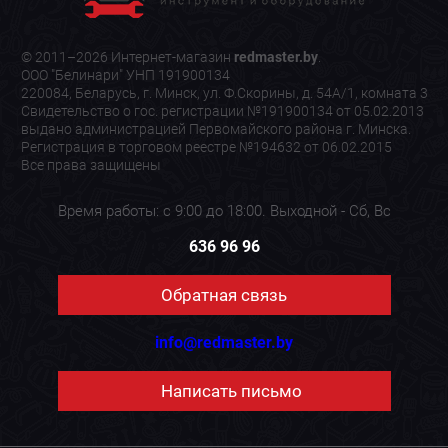
© 2011–2026 Интернет-магазин
redmaster.by
.
ООО "Белинари" УНП 191900134
220084, Беларусь, г. Минск, ул. Ф.Скорины, д. 54А/1, комната 3
Свидетельство о гос. регистрации №191900134 от 05.02.2013
выдано администрацией Первомайского района г. Минска.
Регистрация в торговом реестре №194632 от 06.02.2015
Все права защищены
Время работы: с 9:00 до 18:00. Выходной - Сб, Вс
636 96 96
Обратная связь
info@redmaster.by
Написать письмо