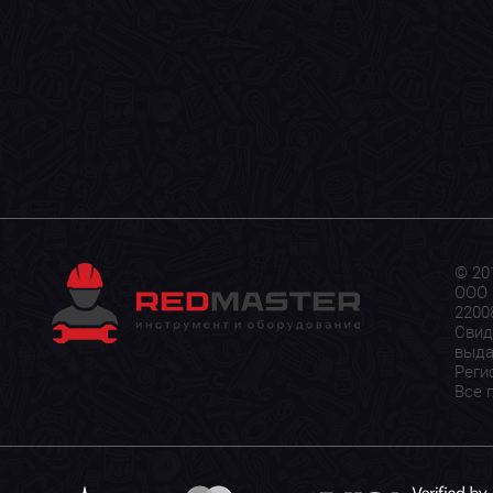
© 20
ООО 
22008
Свид
выда
Реги
Все 