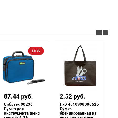
2.52 руб.
20 руб.
H-D 4810998000625
WORTEX 2323094
Сумка
Сумка-органайзер
брендированная из
WB 1250 ...
нетканого матери...