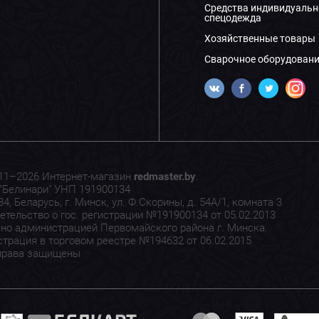
Средства индивидуальн
спецодежда
Хозяйственные товары
Сварочное оборудовани
11–2026 Интернет-магазин
redmaster.by
.
"Белинари" УНП 191900134
4, Беларусь, г. Минск, ул. Ф.Скорины, д. 54А/1, комната 3
етельство о гос. регистрации №191900134 от 05.02.2013
но администрацией Первомайского района г. Минска.
страция в торговом реестре №194632 от 06.02.2015
права защищены