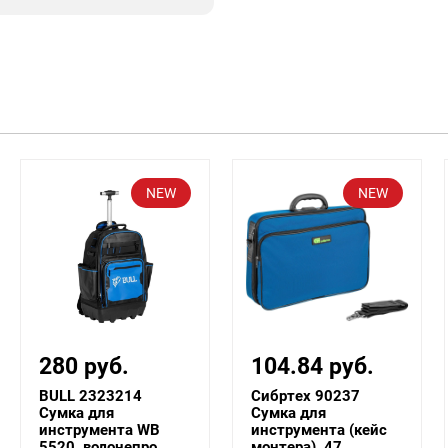
NEW
NEW
104.84 руб.
87.44 руб.
Сибртех 90237
Сибртех 90236
Сумка для
Сумка для
инструмента (кейс
инструмента (кейс
монтера), 47...
монтера), 36...