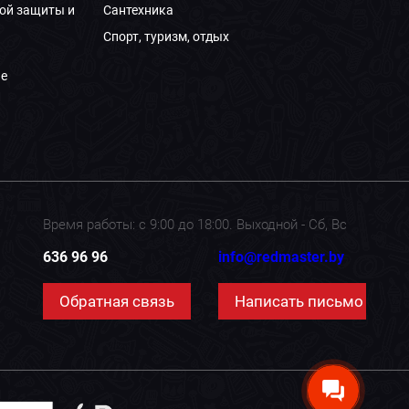
ой защиты и
Сантехника
Спорт, туризм, отдых
е
Время работы: с 9:00 до 18:00. Выходной - Сб, Вс
636 96 96
info@redmaster.by
Обратная связь
Написать письмо