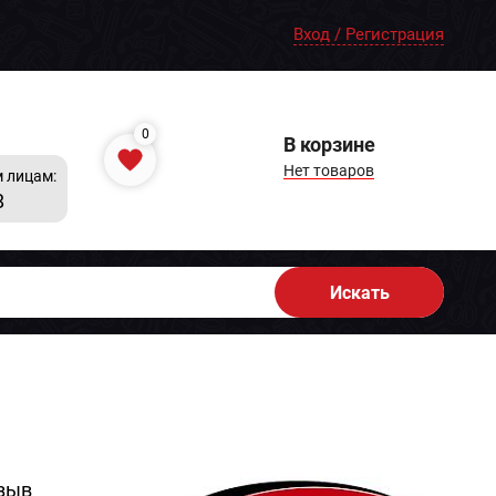
Вход / Регистрация
0
В корзине
Нет товаров
 лицам:
8
Искать
зыв