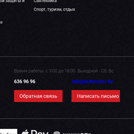
ой защиты и
Сантехника
Спорт, туризм, отдых
е
Время работы: с 9:00 до 18:00. Выходной - Сб, Вс
636 96 96
info@redmaster.by
Обратная связь
Написать письмо