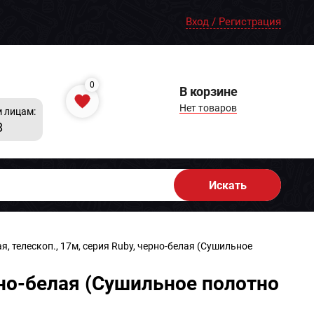
Вход / Регистрация
0
В корзине
Нет товаров
 лицам:
8
Искать
, телескоп., 17м, серия Ruby, черно-белая (Сушильное
рно-белая (Сушильное полотно