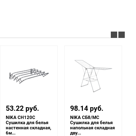
53.22 руб.
98.14 руб.
NIKA СН120С
NIKA СБ8/МС
Сушилка для белья
Сушилка для белья
настенная складная,
напольная складная
6м...
дву...