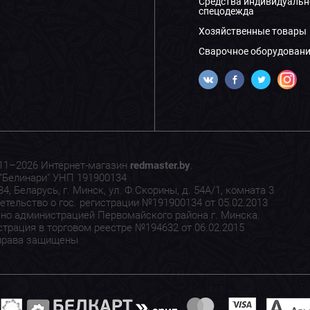
Средства индивидуальн
спецодежда
Хозяйственные товары
Сварочное оборудовани
11–2026 Интернет-магазин
redmaster.by
.
"Белинари" УНП 191900134
4, Беларусь, г. Минск, ул. Ф.Скорины, д. 54А/1, комната 3
етельство о гос. регистрации №191900134 от 05.02.2013
но администрацией Первомайского района г. Минска.
страция в торговом реестре №194632 от 06.02.2015
права защищены