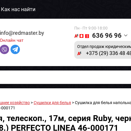
Как нас найти
Пн - Пт 9:00-18:00
info@redmaster.by
636 96 96
Онлайн чат
Отдел продаж юридическим
+375 (29) 336 48 4
шнее хозяйство
>
Сушилки для белья
> Сушилка для белья напольная
6-000171
, телескоп., 17м, серия Ruby, че
88.) PERFECTO LINEA 46-000171