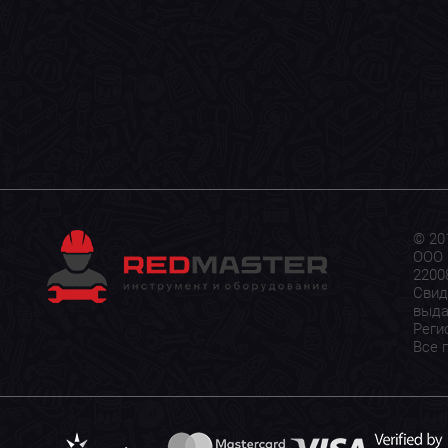
© 20
ООО 
22008
Свид
выда
Реги
Все 